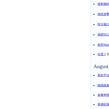
很刺激
搞笑游
咁大個
係部M3
創意Mar
玩電？
August
新款平治 -
跳唔跳
各種奇
香港旺