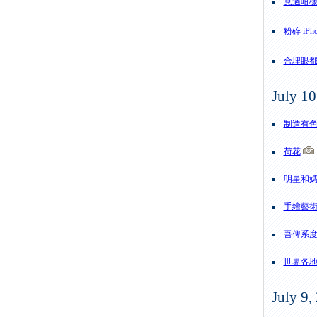
見過咁
粉碎 iPho
合埋眼
July 10
制造有
荷花
明星和
手繪藝
吾俾系
世界各
July 9,