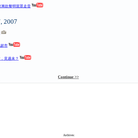
 華東籌款黎明當眾走音
7, 2007
游
代超市
雪，見過未？
Continue >>
Archives: