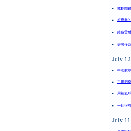
戒指鬧
好專業
綠色雷射可以
好黑仔
July 12
中國航空
手形肥
用氫氣球
一個很有用
July 11