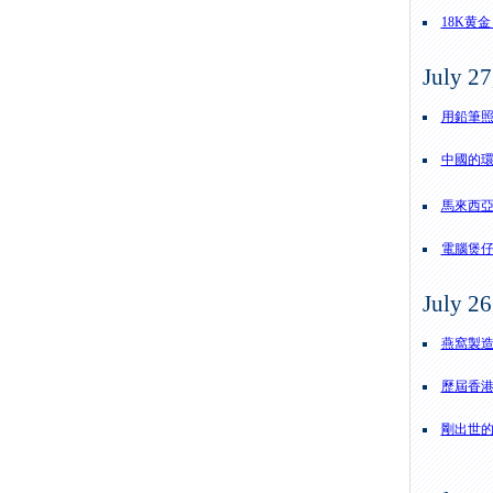
18K黄金 i
July 27
用鉛筆
中國的
馬來西
電腦煲
July 26
燕窩製
歷屆香
剛出世