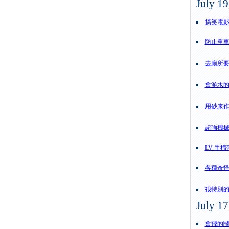
July 19
搞笑電
防止單
去廁所
會游水
用砂来
超強機
LV 手榴
各種奇
很特別
July 17
會飛的