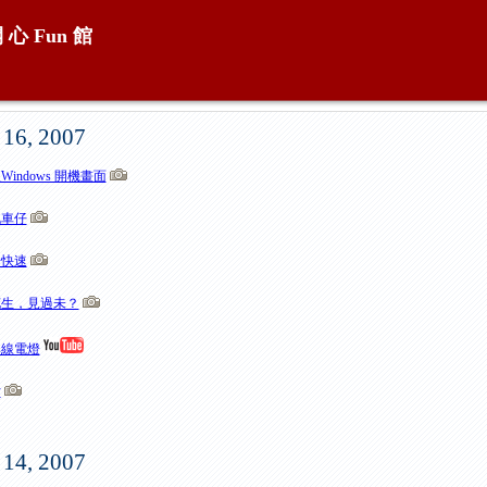
開 心
Fun
館
 16, 2007
indows 開機畫面
既車仔
步快速
花生，見過未？
無線電燈
女
 14, 2007