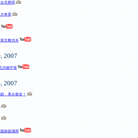
的台北舊照
七大奇景
機
用英文教功夫
9, 2007
打完26個字母
8, 2007
？錯，系火柴盒！
馬
篷
前面路面濕滑