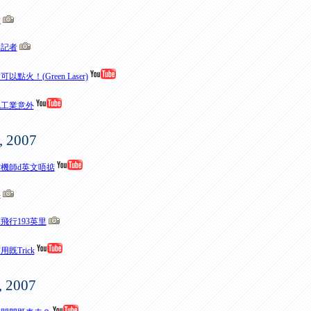
鐘
的記者
點火！(Green Laser)
既工業意外
, 2007
機師d英文唔掂
皂
飛行193英里
既Trick
, 2007