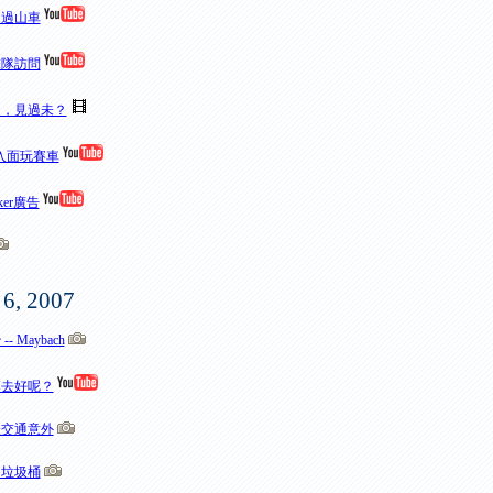
的過山車
擊隊訪問
口，見過未？
入面玩賽車
ker廣告
 6, 2007
- Maybach
落去好呢？
怪交通意外
角垃圾桶