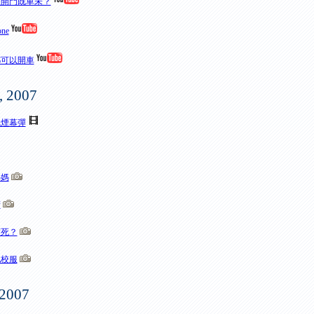
樣開門既車未？
ne
都可以開車
, 2007
色煙幕彈
媽媽
術
度死？
地校服
 2007