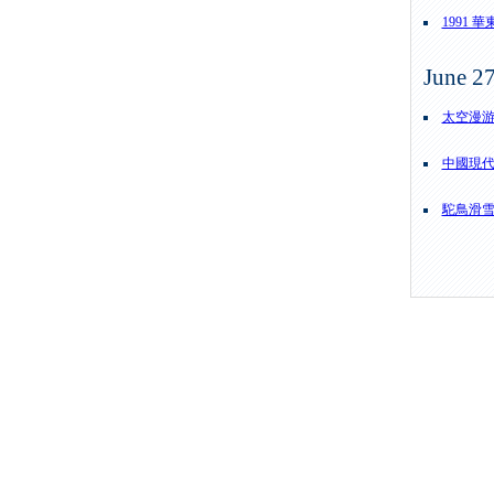
1991
June 2
太空漫
中國現
駝鳥滑