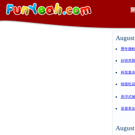
August
歷年微軟W
好得意
科技進
咁樣吃
悬浮式
長發美
August