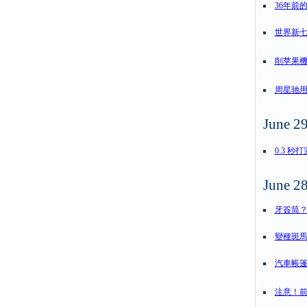
36年前
世界新
削苹果
周星驰
June 2
0.3 秒
June 2
牙簽筒
變種斑
汽車帳
注意！