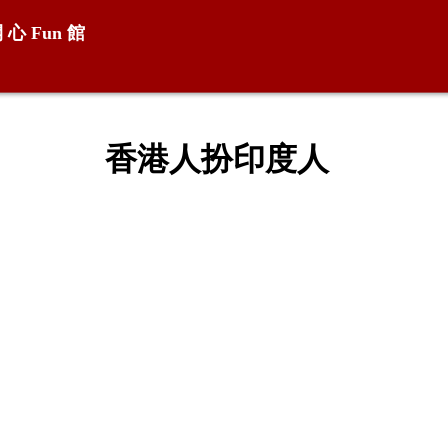
開 心
Fun
館
香港人扮印度人