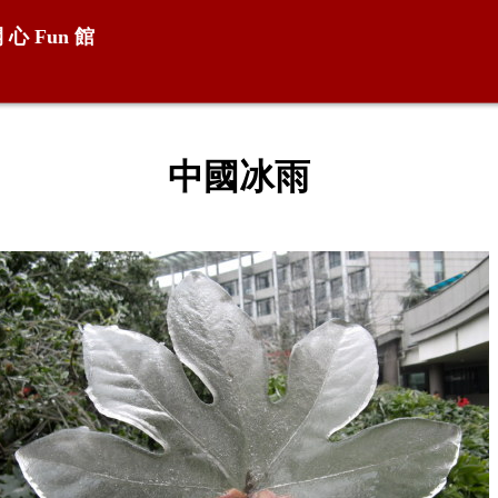
開 心
Fun
館
中國冰雨