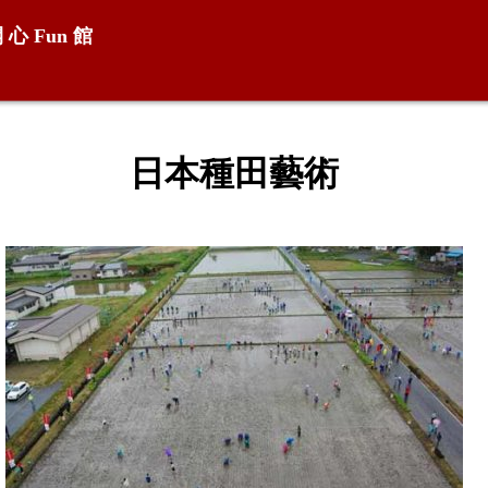
開 心
Fun
館
日本種田藝術