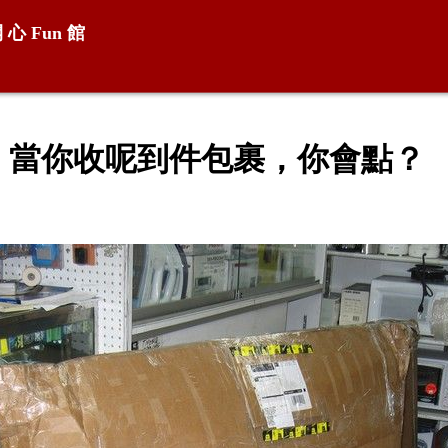
開 心
Fun
館
當你收呢到件包裹，你會點？