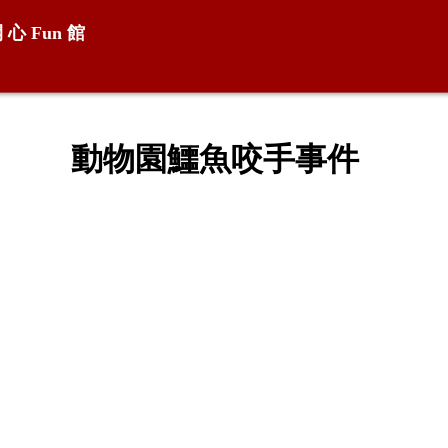
開 心
Fun
館
動物園鱷魚咬手事件